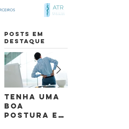
RCEIROS
Posts Em
Destaque
Tenha uma
Mitos e
boa
Verdades:
postura e
Cirurgia n
diminua a
Coluna