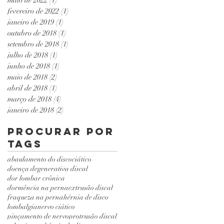
fevereiro de 2022
(1)
1 post
janeiro de 2019
(1)
1 post
outubro de 2018
(1)
1 post
setembro de 2018
(1)
1 post
julho de 2018
(1)
1 post
junho de 2018
(1)
1 post
maio de 2018
(2)
2 posts
abril de 2018
(1)
1 post
março de 2018
(4)
4 posts
janeiro de 2018
(2)
2 posts
Procurar por
tags
abaulamento do disco
ciático
doença degenerativa discal
dor lombar crônica
dormência na perna
extrusão discal
fraqueza na perna
hérnia de disco
lombalgia
nervo ciático
pinçamento de nervo
protrusão discal