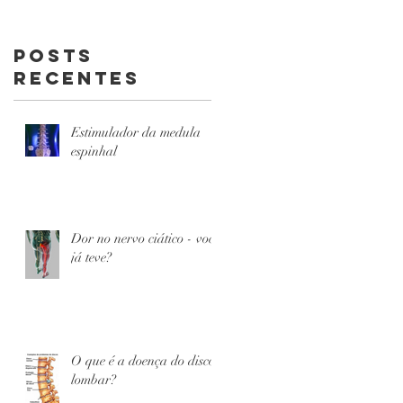
dor nas
costas
Posts
Recentes
Estimulador da medula
espinhal
Dor no nervo ciático - você
já teve?
O que é a doença do disco
lombar?