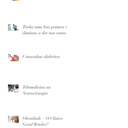
Tenha uma boa postura e
diminua a dor nas costas
Cetoacidose diabética
Telemedicina na
Neurocirurgia
Obesidade – O Clínico
Geral Resolve?