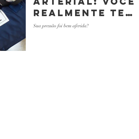
Arterial: você
realmente tem
pressão alta?
Sua pressão foi bem aferida?