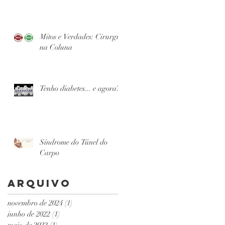
Mitos e Verdades: Cirurgia
na Coluna
Tenho diabetes... e agora?
Síndrome do Túnel do
Carpo
Arquivo
novembro de 2024
(1)
1 post
junho de 2022
(1)
1 post
maio de 2022
(1)
1 post