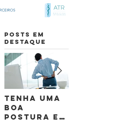
RCEIROS
Posts Em
Destaque
á
Tenha uma
Mitos e
boa
Verdades:
postura e
Cirurgia n
diminua a
Coluna