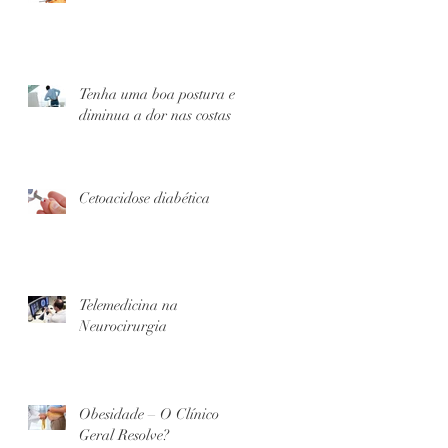
Tenha uma boa postura e
diminua a dor nas costas
Cetoacidose diabética
Telemedicina na
Neurocirurgia
Obesidade – O Clínico
Geral Resolve?