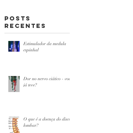
dor nas
costas
Posts
Recentes
Estimulador da medula
espinhal
Dor no nervo ciático - você
já teve?
O que é a doença do disco
lombar?