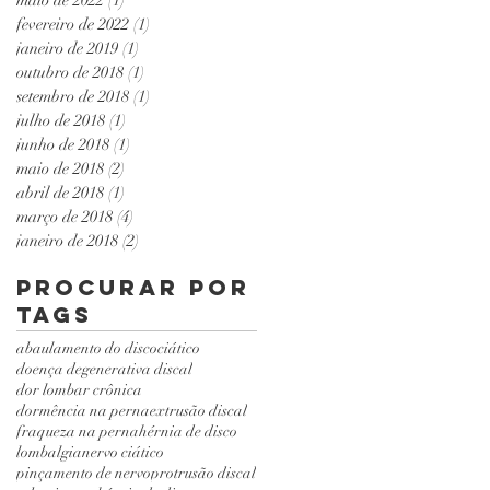
fevereiro de 2022
(1)
1 post
janeiro de 2019
(1)
1 post
outubro de 2018
(1)
1 post
setembro de 2018
(1)
1 post
julho de 2018
(1)
1 post
junho de 2018
(1)
1 post
maio de 2018
(2)
2 posts
abril de 2018
(1)
1 post
março de 2018
(4)
4 posts
janeiro de 2018
(2)
2 posts
Procurar por
tags
abaulamento do disco
ciático
doença degenerativa discal
dor lombar crônica
dormência na perna
extrusão discal
fraqueza na perna
hérnia de disco
lombalgia
nervo ciático
pinçamento de nervo
protrusão discal