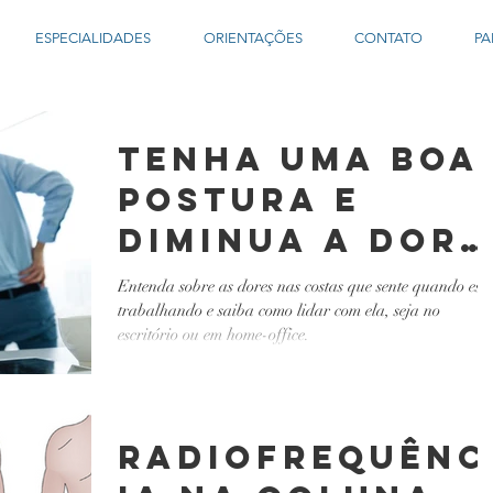
ESPECIALIDADES
ORIENTAÇÕES
CONTATO
PA
Tenha uma boa
postura e
diminua a dor
nas costas
Entenda sobre as dores nas costas que sente quando est
trabalhando e saiba como lidar com ela, seja no
escritório ou em home-office.
Radiofrequênc