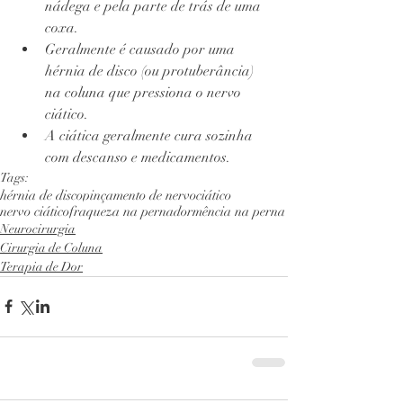
nádega e pela parte de trás de uma 
coxa.
Geralmente é causado por uma 
hérnia de disco (ou protuberância) 
na coluna que pressiona o nervo 
ciático.
A ciática geralmente cura sozinha 
com descanso e medicamentos.
Tags:
hérnia de disco
pinçamento de nervo
ciático
nervo ciático
fraqueza na perna
dormência na perna
Neurocirurgia
Cirurgia de Coluna
Terapia de Dor